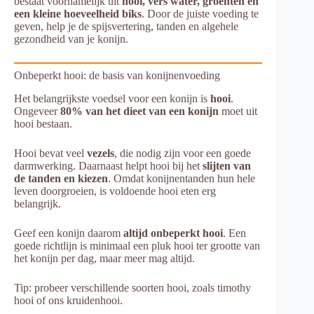
bestaat voornamelijk uit
hooi, vers water, groenten en
een kleine hoeveelheid biks
. Door de juiste voeding te
geven, help je de spijsvertering, tanden en algehele
gezondheid van je konijn.
Onbeperkt hooi: de basis van konijnenvoeding
Het belangrijkste voedsel voor een konijn is
hooi
.
Ongeveer
80% van het dieet van een konijn
moet uit
hooi bestaan.
Hooi bevat veel
vezels
, die nodig zijn voor een goede
darmwerking. Daarnaast helpt hooi bij het
slijten van
de tanden en kiezen
. Omdat konijnentanden hun hele
leven doorgroeien, is voldoende hooi eten erg
belangrijk.
Geef een konijn daarom
altijd onbeperkt hooi
. Een
goede richtlijn is minimaal een pluk hooi ter grootte van
het konijn per dag, maar meer mag altijd.
Tip: probeer verschillende soorten hooi, zoals timothy
hooi of ons kruidenhooi.